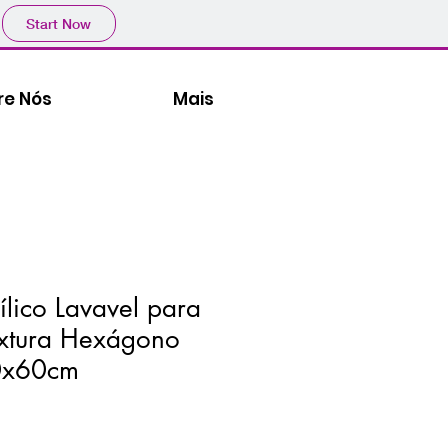
Start Now
re Nós
Mais
ílico Lavavel para
extura Hexágono
0x60cm