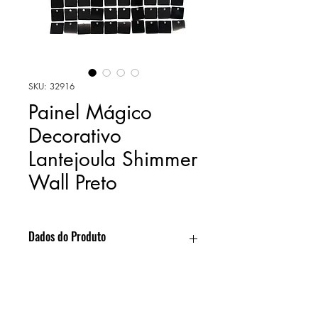
SKU: 32916
Painel Mágico
Decorativo
Lantejoula Shimmer
Wall Preto
Dados do Produto
Os Painéis Mágico Decorativo
Video
Lantejoula Shimer Wall Espelhado é
perfeito para criar um ponto focal
único em qualquer ambinte interno ou
>>> Clique aqui para conhecer