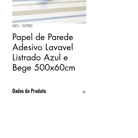
SKU: 32980
Papel de Parede
Adesivo Lavavel
Listrado Azul e
Bege 500x60cm
Dados do Produto
Desenho: Texturizado
Video
Material: Vinil (PVC) - Premium Max
Cola: Acrílica Aquosa
Acabamento: Matt (Fosco)
>>> Clique aqui para conhecer
Resistente: Produtos de limpeza de uso
nosso canal no "Youtube".
doméstico