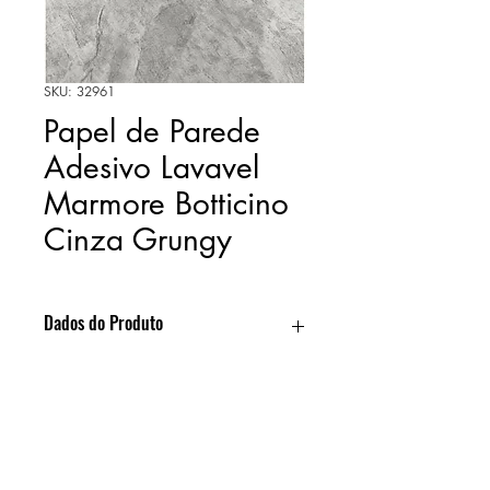
SKU: 32961
Papel de Parede
Adesivo Lavavel
Marmore Botticino
Cinza Grungy
Dados do Produto
Desenho: Marmore / Pedra
Video
Material: Vinil (PVC) - Premium Max
Cola: Acrílica Aquosa
Acabamento: Brilho
>>> Clique aqui para conhecer
Resistente: Produtos de limpeza de uso
nosso canal no "Youtube".
doméstico