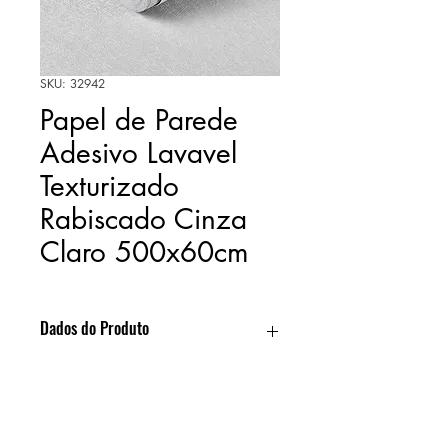
SKU: 32942
Papel de Parede
Adesivo Lavavel
Texturizado
Rabiscado Cinza
Claro 500x60cm
Dados do Produto
Desenho: Texturizado
Video
Material: Vinil (PVC) - Premium Max
Cola: Acrílica Aquosa
Acabamento: Matt (Fosco)
>>> Clique aqui para conhecer