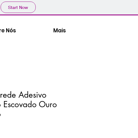
Start Now
re Nós
Mais
arede Adesivo
o Escovado Ouro
o