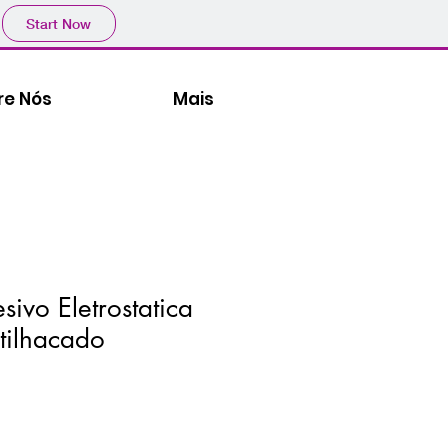
Start Now
re Nós
Mais
sivo Eletrostatica
tilhacado